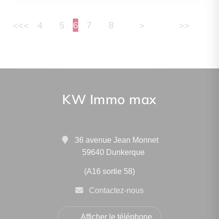
<<
<
4
5
6
7
8
>
>>
KW Immo max
36 avenue Jean Monnet
59640 Dunkerque
(A16 sortie 58)
Contactez-nous
Afficher le téléphone