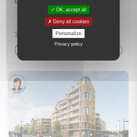
DUNKERQUE (59240)
OK, accept all
3 pièce(s)
2 chambre(s)
66 m²
Deny all cookies
337 000 €
Personalize
Privacy policy
VOIR LE DÉTAIL DU BIEN