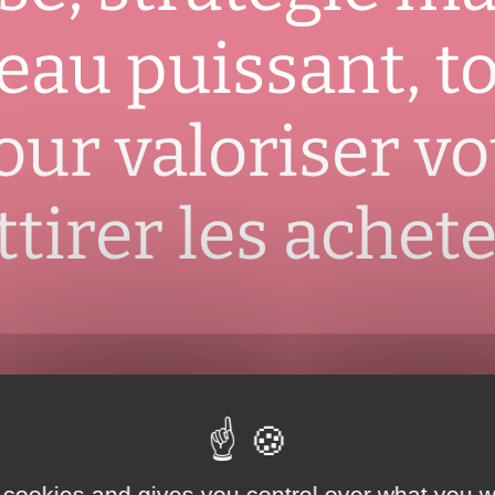
seau puissant, to
our valoriser vo
ttirer les achet
Des professionnels à votre service
 cookies and gives you control over what you w