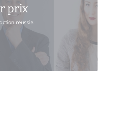
r prix
action réussie.