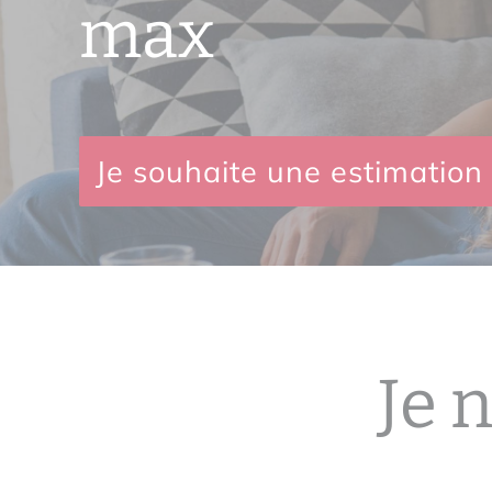
max
Je souhaite une estimation
Je 