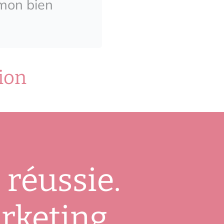
r mon bien
ion
 réussie.
arketing