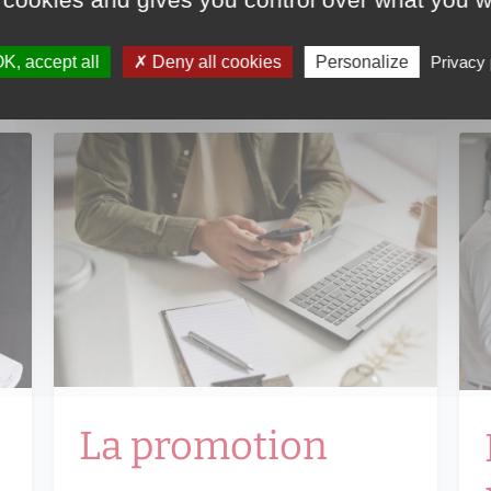
onnaissons votr
K, accept all
Deny all cookies
Personalize
Privacy 
La promotion