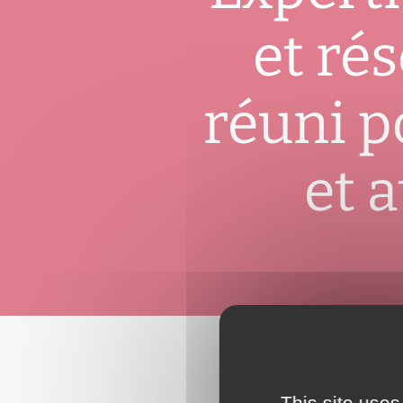
et ré
réuni p
et a
This site uses