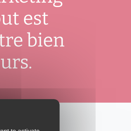
ut est
tre bien
eurs.
ant to activate