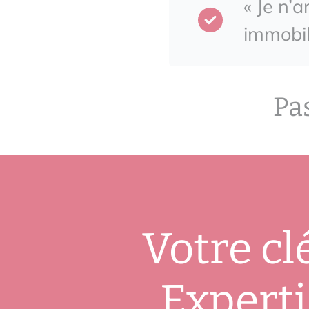
« Je n’a
immobil
Pa
Votre cl
Experti