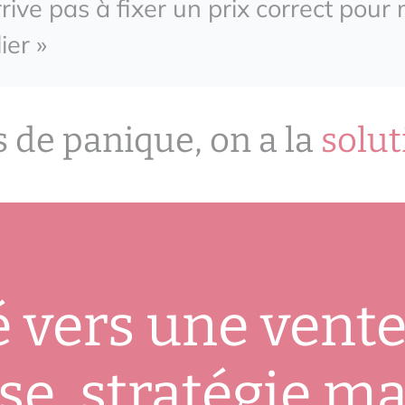
rrive pas à fixer un prix correct pou
ier »
s de panique, on a la
solut
é vers une vente
se, stratégie m