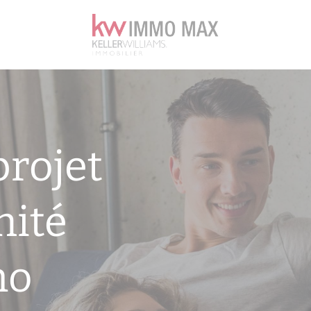
projet
nité
mo