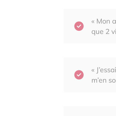
« Mon a
que 2 v
« J’ess
m’en so