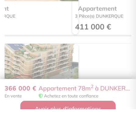
C
Appartement
D
3 Pièce(s) DUNKERQUE
E
411 000 €
F
G
logement extrêmement peu performant
logement peu émetteur de CO2
B
A
2
366 000 €
Appartement 78m
à DUNKERQUE
B
Appartement
ges.no_info_advertiser
En vente
Achetez en toute confiance
C
3 Pièce(s) DUNKERQUE
D
Avoir plus d'informations
307 000 €
E
F
G