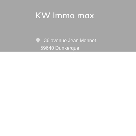
KW Immo max
36 avenue Jean Monnet
59640 Dunkerque
(A16 sortie 58)
Contactez-nous
Afficher le téléphone