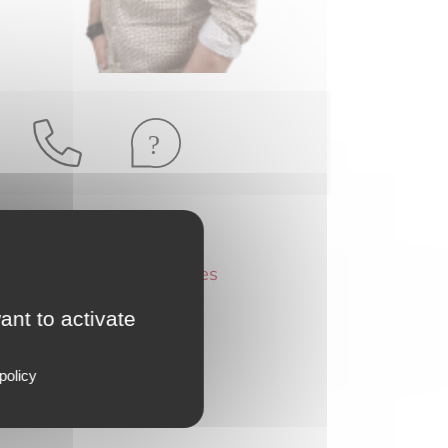
N RSAC :
Voir mes honoraires
ant to activate
policy