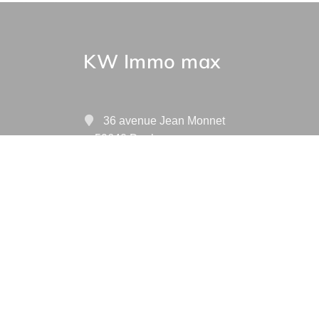
KW Immo max
36 avenue Jean Monnet
59640 Dunkerque
(A16 sortie 58)
Contactez-nous
Afficher le téléphone