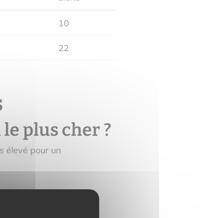
10
22
s
le plus cher ?
s élevé pour un
us abordable