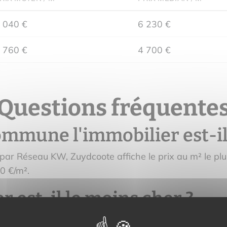
 040 €
6 230 €
 760 €
4 700 €
Questions fréquente
mmune l'immobilier est-il 
ar Réseau KW, Zuydcoote affiche le prix au m² le plu
0 €/m².
r est-il le moins cher ?
par Réseau KW, Dunkerque affiche le prix au m² le pl